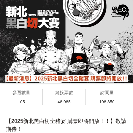
參選數量
總投票數
訪問量
105
48,985
198,850
【2025新北黑白切全豬宴 購票即將開放！！】敬請
期待！