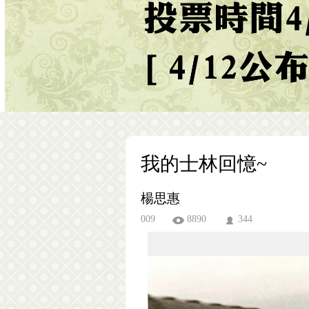
我的士林回憶~
楊思惠
009
8890
344