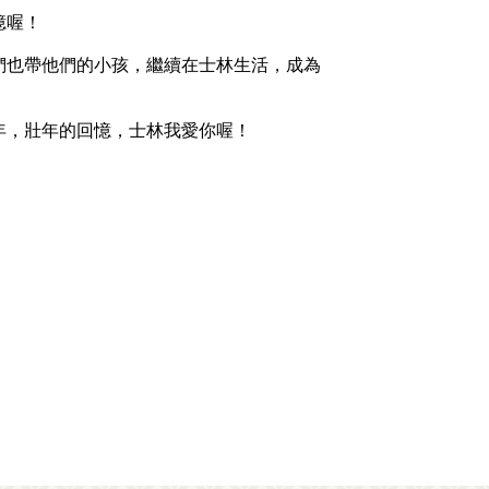
憶喔！
他們也帶他們的小孩，繼續在士林生活，成為
年，壯年的回憶，士林我愛你喔！