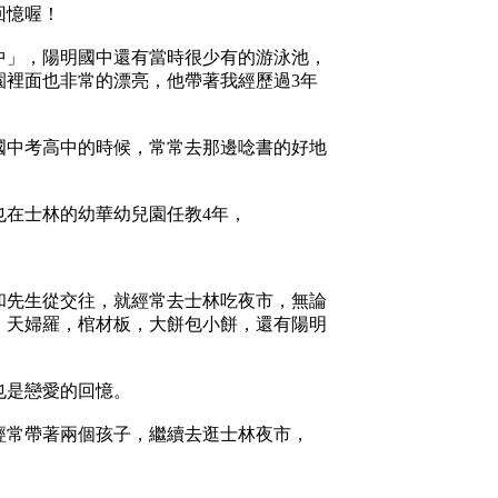
回憶喔！
中」，陽明國中還有當時很少有的游泳池，
園裡面也非常的漂亮，他帶著我經歷過3年
國中考高中的時候，常常去那邊唸書的好地
也在士林的幼華幼兒園任教4年，
和先生從交往，就經常去士林吃夜市，無論
，天婦羅，棺材板，大餅包小餅，還有陽明
也是戀愛的回憶。
經常帶著兩個孩子，繼續去逛士林夜市，
，