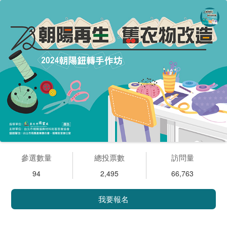
參選數量
總投票數
訪問量
94
2,495
66,763
我要報名