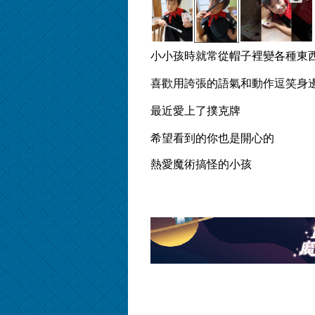
小小孩時就常從帽子裡變各種東
喜歡用誇張的語氣和動作逗笑身
最近愛上了撲克牌
希望看到的你也是開心的
熱愛魔術搞怪的小孩