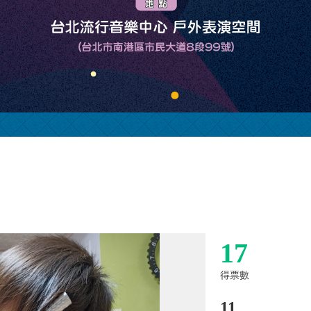
17
得票數
11