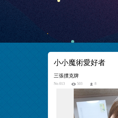
小小魔術愛好者
三張撲克牌
No.013
503
8