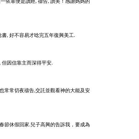
唯一依靠便是讀經
,
禱告
,
讚美！感謝媽媽的
唸書
,
好不容易才唸完五年復興美工
.
,
但因信靠主而深得平安
.
也常常切夜禱告
,
交託並觀看神的大能及安
春節休假回家
.
兒子高興的告訴我，要成為