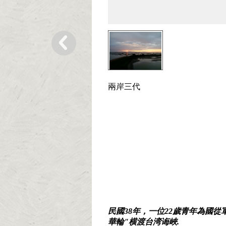
兩岸三代
民國
38
年，一位
22
歲青年為國從
華輪
"
横渡台湾诲峽
.