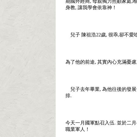
期國外經商
,
母親獨力照顧家庭
,
身教
,
讓我學會依靠神！
兒子
陳祖浩
22
歲
,
很乖
,
卻不愛
為了他的前途
,
其實內心充滿憂慮
兒子去年畢業
,
為他往後的發展
排
.
今天一月國軍點召入伍
.
並於二月
職業軍人！