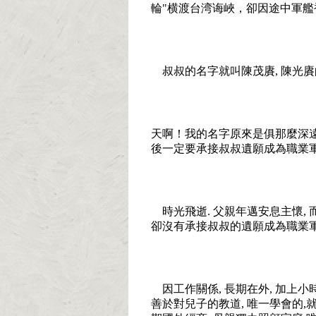
輪
"
横渡台湾诲峽，卻因途中軍艦
叔叔的名字就叫陳茂賡
,
陳光賡
天啊！我的名字原來是俱那麼深
後一定要承接叔叔遺願成為職業
時光飛逝
.
父親年邁安息主懷
,
卻沒有承接叔叔的遺願成為職業
因工作關係
,
長期在外
,
加上小
善於對兒子的教道
,
唯一學會的
,