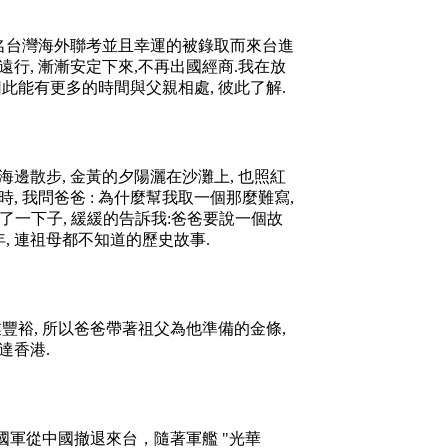
名台灣海外聯考並且幸運的被錄取而來台進
遠行
,
漸漸安定下來
,
不再出國經商
.
我在放
因此能有更多的時間與父親相處
,
彼此了解
.
海邊散步
,
金黃的夕陽灑在沙灘上
,
也照紅
時
,
我問爸爸
:
為什麼幫我取一個那麼難寫
,
了一下子
,
緩緩的告訴我
:
爸爸要說一個故
年
,
連祖母都不知道的歷史故事
.
業豐裕
,
所以爸爸帶著祖父為他準備的金條
,
達香港
.
國軍從中國撤退來台，隨著軍艦
"
光華