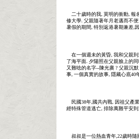
二十歲時的我
,
莫明的衝動
,
報
修大學
.
父親隨著年月老邁而不便
暑假的期間
,
特別返港暑期兼差
,
在一個週未的黃昏
,
我和父親到
了海平面
.
夕陽照在父親臉上的同
又難唸的名字
--
陳光賡
?
父親沉默
事
,
一個真實的故事
,
隱藏心底
40
民國
38
年
,
國共內戰
.
因祖父產
經特殊管道逃亡
,
排除萬難平安到
叔叔是一位熱血青年
,22
歲時隨