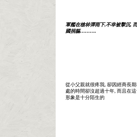
軍艦在槍林彈雨下
,
不幸被擊沉
,
國捐軀
……….
從小父親就很疼我
,
卻因經商長期
處的時間卻沒超過十年
,
而且在這
形象是十分陌生的