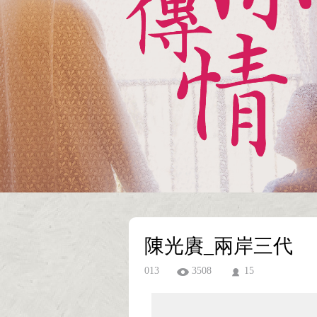
陳光賡_兩岸三代
013
3508
15