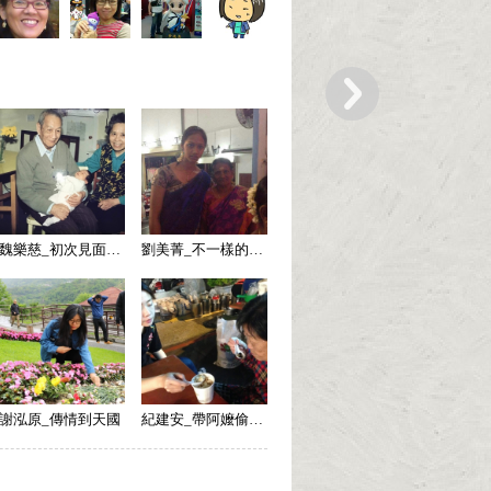
魏樂慈_初次見面（竭盡所能的付出）
劉美菁_不一樣的外婆
謝泓原_傳情到天國
紀建安_帶阿嬤偷吃甜點