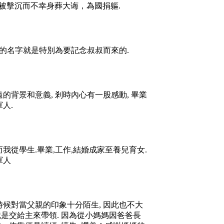
被擊沉而不幸身葬大诲，為國捐軀
.
的名字就是特別為要記念叔叔而來的
.
遠的背景和意義
,
剎時內心有一股感動
,
畢業
軍人
.
而我從學生
.
畢業
,
工作
,
結婚成家至養兒育女
.
軍人
時候對當父親的印象十分陌生
,
因此也不大
就是交給主來帶領
.
因為從小媽媽因爸爸長