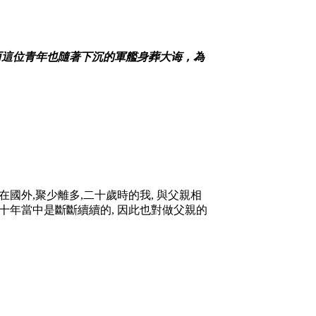
而這位青年也隨著下沉的軍艦身葬大诲，為
在國外
,
聚少離多
,
二十歲時的我
,
與父親相
十年當中是斷斷續續的
,
因此也對做父親的