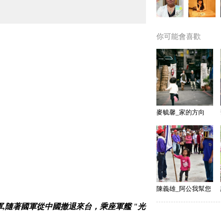
你可能會喜歡
麥毓馨_家的方向
陳義雄_阿公我幫您
軍
,
隨著國軍從中國撤退來台，乘座軍艦
"
光