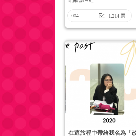
凱陽 謝孟廷
004
票
1,214
在這旅程中帶給我名為「