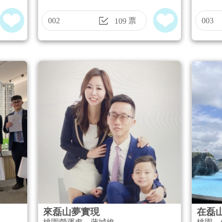
002
票
003
109
來磊山夢實現
在磊