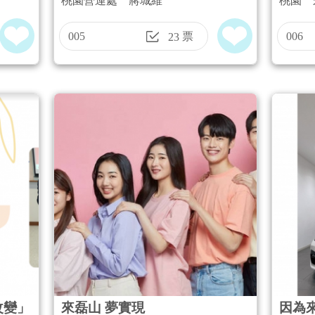
桃園營運處 蔣城維
桃園 
進、
和夢
005
票
006
23
改變」
來磊山 夢實現
因為