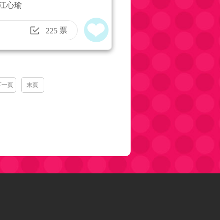
江心瑜
現了！
票
225
下一頁
末頁