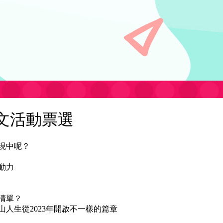
文活動票選
現中呢？
動力
清單？
人生從2023年開啟不一樣的篇章