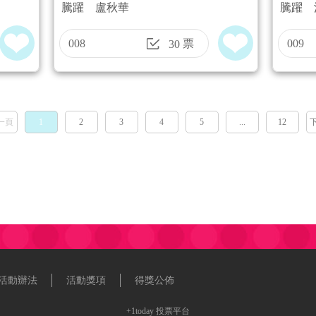
騰躍 盧秋華
騰躍 
都實
008
票
009
30
一頁
1
2
3
4
5
...
12
活動辦法
活動獎項
得獎公佈
+1today
投票平台