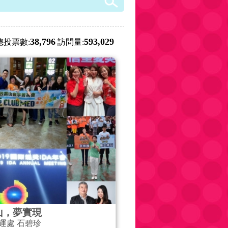
38,796
593,029
總投票數:
訪問量:
山，夢實現
運處 石碧珍