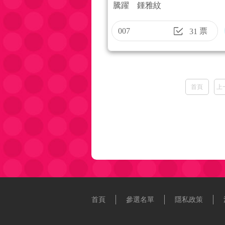
騰躍 鍾雅紋
的禮物
007
票
31
首頁
上
首頁
參選名單
隱私政策