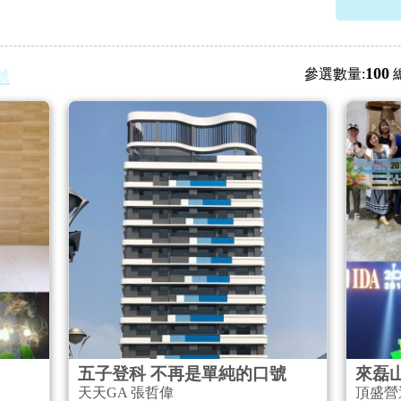
100
參選數量:
號
五子登科 不再是單純的口號
來磊
天天GA 張哲偉
頂盛營