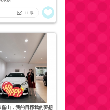
朱秭妍
良師益友、身體健康的目標
想
票
11
來磊山，我的目標我的夢想