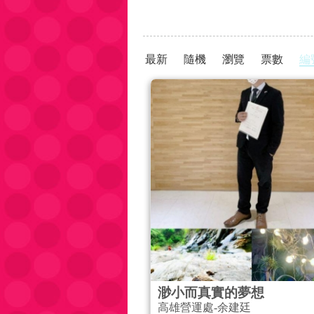
最新
隨機
瀏覽
票數
編
渺小而真實的夢想
高雄營運處-余建廷