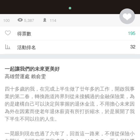
100
5,387
114
195
得票數
32
活動排名
一起讓我們的未來更美好
高雄營運處 賴俞雯
四十多歲的我，在完成上半生做了廿年多的工作，開啟我事
業的第二春，轉換跑道跨界到從未接觸過的金融保險業，為
的是建構自己可以決定與掌握的退休金流，不用擔心未來因
為外在因素而使老年退休薪資有所打折縮水，於是展開了我
下半生不同以往的人生。
一晃眼到現在也過了六年了，回首這一路來，不僅從保險小