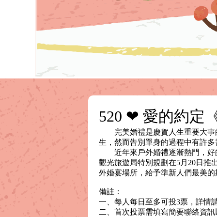
520 ❤ 愛的約
完美婚禮是慶賀人生重要大事的
生，然而告別單身的過程中有許多
近年來戶外婚禮逐漸熱門，好的
觀光旅遊局特別規劃在5月20日推
外婚宴場所，給予準新人們最美的
備註：
一、每人每日至多可投3票，詳情
二、首次投票需填寫簡要聯絡資訊