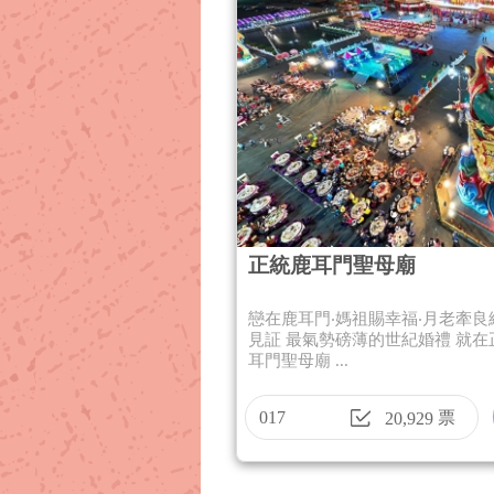
正統鹿耳門聖母廟
戀在鹿耳門‧媽祖賜幸福‧月老牽良
見証 最氣勢磅薄的世紀婚禮 就在
耳門聖母廟 ...
017
票
20,929