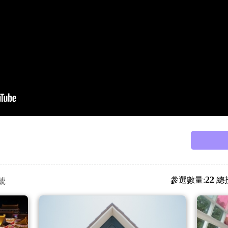
22
參選數量:
總
號