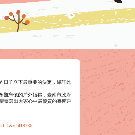
的日子立下最重要的決定，緣訂此
永難忘懷的戶外婚禮，臺南市政府
，期望票選出大家心中最優質的臺南戶
nt?id=1&v=418736