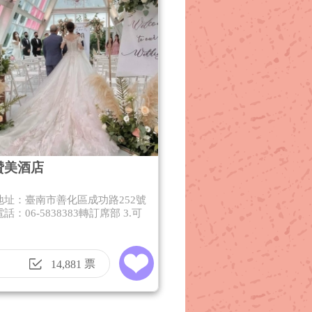
贊美酒店
絡地址：臺南市善化區成功路252號
話：06-5838383轉訂席部 3.可
票
14,881