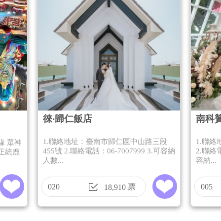
徠‧歸仁飯店
南科
1.聯絡地址：臺南市歸仁區中山路三段
1.聯
緣 眾神
455號 2.聯絡電話：06-7007999 3.可容納
2.聯絡電
正統鹿
人數...
容納...
020
票
005
18,910