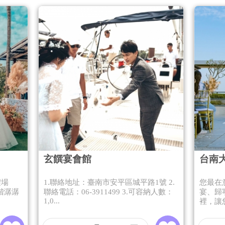
玄饌宴會館
台南
禮場
1.聯絡地址：臺南市安平區城平路1號 2.
您最在
階潺潺
聯絡電話：06-3911499 3.可容納人數：
宴、歸
1,0...
裡，讓