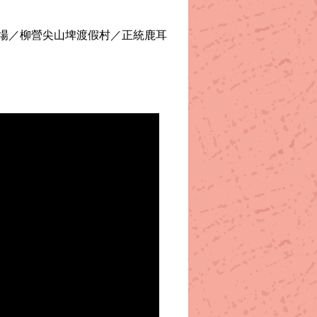
場／柳營尖山埤渡假村／正統鹿耳