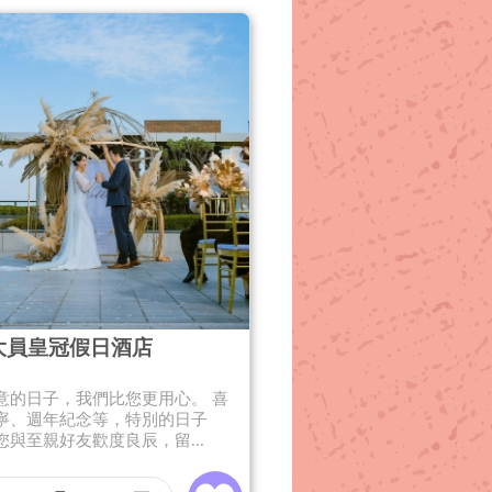
大員皇冠假日酒店
意的日子，我們比您更用心。 喜
寧、週年紀念等，特別的日子
您與至親好友歡度良辰，留...