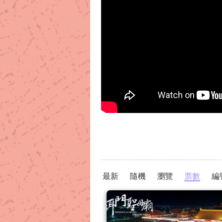
最新
隨機
瀏覽
票數
編