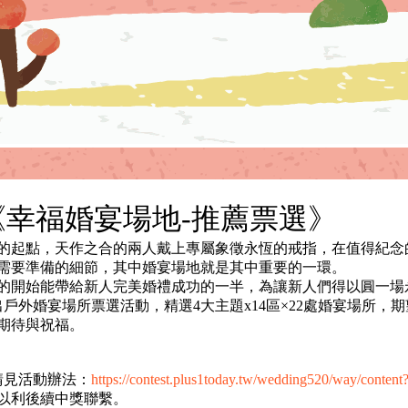
定《幸福婚宴場地-推薦票選》
起點，天作之合的兩人戴上專屬象徵永恆的戒指，在值得紀念
需要準備的細節，其中婚宴場地就是其中重要的一環。
開始能帶給新人完美婚禮成功的一半，為讓新人們得以圓一場
出戶外婚宴場所票選活動，精選4大主題x14區×22處婚宴場所
期待與祝福。
請見活動辦法：
https://contest.plus1today.tw/wedding520/way/conte
以利後續中獎聯繫。