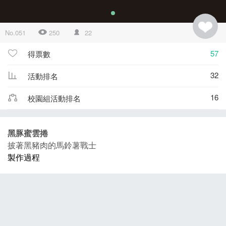
No.051
250
22
57
得票數
32
活動排名
16
校園組活動排名
黑豚蜜雲捲
披著黑豬肉的馬鈴薯戰士
製作過程