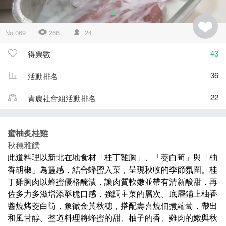
No.069
266
24
43
得票數
36
活動排名
22
青農社會組活動排名
蜜柚炙桂雞
秋穗雅饌
此道料理以新北在地食材「桂丁雞胸」、「茭白筍」與「柚
香胡椒」為靈感，結合蜂蜜入菜，呈現秋收的季節氛圍。桂
丁雞胸肉以蜂蜜優格醃漬，讓肉質軟嫩並帶有清新酸甜，再
佐多力多滋增添酥脆口感，強調主菜的層次。底層鋪上柚香
醬燒烤茭白筍，象徵金黃秋穗，搭配壽喜燒佃煮蘿蔔，帶出
和風甘醇。整道料理將蜂蜜的甜、柚子的香、雞肉的嫩與秋