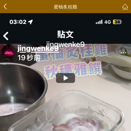
蜜柚炙桂雞