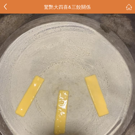
驚艷大四喜&三餃關係