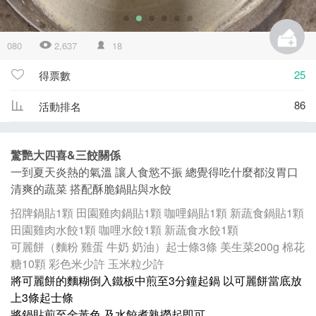
080
2,637
18
25
得票數
86
活動排名
驚艷大四喜&三餃關係
一到夏天炎熱的氣溫 讓人食慾不振 總覺得吃什麼都沒胃口
清爽的蔬菜 搭配酥脆鍋貼與水餃
招牌鍋貼1顆 田園雞肉鍋貼1顆 咖哩鍋貼1顆 新蔬食鍋貼1顆
田園雞肉水餃1顆 咖哩水餃1顆 新蔬食水餃1顆
可麗餅（麵粉 雞蛋 牛奶 奶油）起士條3條 美生菜200g 棉花
糖10顆 彩色米少許 玉米粒少許
將可麗餅的麵糊倒入鐵板中煎至3分鐘起鍋 以可麗餅當底放
上3條起士條
將鍋貼煎至金黃色 及水餃煮熟撈起即可