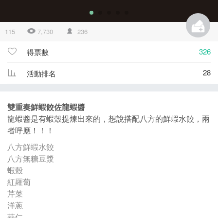
115
7,730
236
326
得票數
28
活動排名
雙重奏鮮蝦餃佐龍蝦醬
龍蝦醬是有蝦殼提煉出來的，想說搭配八方的鮮蝦水餃，兩
者呼應！！！
八方鮮蝦水餃
八方無糖豆漿
蝦殼
紅羅蔔
芹菜
洋蔥
蒜仁