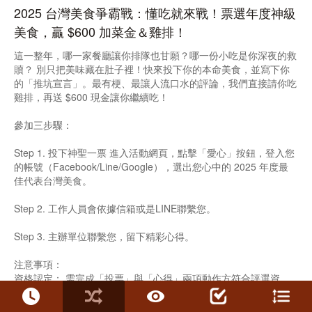
2025 台灣美食爭霸戰：懂吃就來戰！票選年度神級
美食，贏 $600 加菜金＆雞排！
這一整年，哪一家餐廳讓你排隊也甘願？哪一份小吃是你深夜的救
贖？ 別只把美味藏在肚子裡！快來投下你的本命美食，並寫下你
的「推坑宣言」。最有梗、最讓人流口水的評論，我們直接請你吃
雞排，再送 $600 現金讓你繼續吃！
參加三步驟：
Step 1. 投下神聖一票 進入活動網頁，點擊「愛心」按鈕，登入您
的帳號（Facebook/Line/Google），選出您心中的 2025 年度最
佳代表台灣美食。
Step 2. 工作人員會依據信箱或是LINE聯繫您。
Step 3. 主辦單位聯繫您，留下精彩心得。
注意事項：
資格認定： 需完成「投票」與「心得」兩項動作方符合評選資
格。