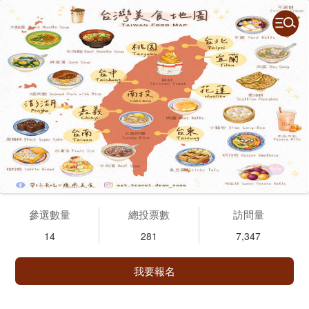
參選數量
總投票數
訪問量
14
281
7,347
我要報名