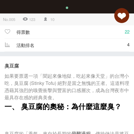
No.005
123
10
22
得票數
4
活動排名
臭豆腐
如果要票選一項「聞起來像地獄，吃起來像天堂」的台灣小
吃，臭豆腐 (Stinky Tofu) 絕對是當之無愧的王者。這道料理
憑藉其強烈的嗅覺衝擊與豐富的口感層次，成為台灣夜市中
最具存在感的經典美食。
一、 臭豆腐的奧秘：為什麼這麼臭？
臭豆腐的「香氣」來自於長期的
發酵過程
。傳統做法是將豆