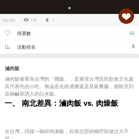
No.001
178
7
42
得票數
3
活動排名
滷肉飯
滷肉飯被譽為台灣的「國飯」，是展現台灣庶民飲食文化最
具代表性的小吃。無論是在路邊攤還是星級餐廳，都能見到
這碗鹹香誘人的白米飯。
一、 南北差異：滷肉飯 vs. 肉燥飯
在台灣，同樣一碗碎肉淋飯，在南北部的稱呼與做法大不
同：