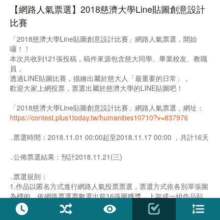
【網路人氣票選】2018慈濟大學Line貼圖創意設計
比賽
「2018慈濟大學Line貼圖創意設計比賽」網路人氣票選，開始
囉！！
本次共收到121張投稿，稿件來源包含慈大同學、畢業校友、教職
員，
透過LINE貼圖比賽，描繪出屬於慈大人「最重要的日常」，
歡迎大家上網投票，票選出屬於慈濟大學的LINE貼圖吧！
「2018慈濟大學Line貼圖創意設計比賽」網路人氣票選，網址：
https://contest.plus1today.tw/humanities10710?v=837976
․票選時間：2018.11.01 00:00起至2018.11.17 00:00 ，共計16天
․公佈票選結果：預計2018.11.21(三)
․票選規則：
1.作品以匿名方式進行網路人氣投票票選，票選方式依各別單張圖
為標的，依網路票選票數選出前16張圖獲獎，上架成一組作品貼
圖，最高票前5名頒發人氣特別獎。
2.每人每日限投票一次，每次限一票，每日00:00後可再投一輪