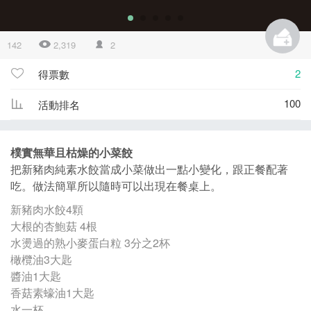
142
2,319
2
2
得票數
100
活動排名
樸實無華且枯燥的小菜餃
把新豬肉純素水餃當成小菜做出一點小變化，跟正餐配著
吃。做法簡單所以隨時可以出現在餐桌上。
新豬肉水餃4顆
大根的杏鮑菇 4根
水燙過的熟小麥蛋白粒 3分之2杯
橄欖油3大匙
醬油1大匙
香菇素蠔油1大匙
水一杯