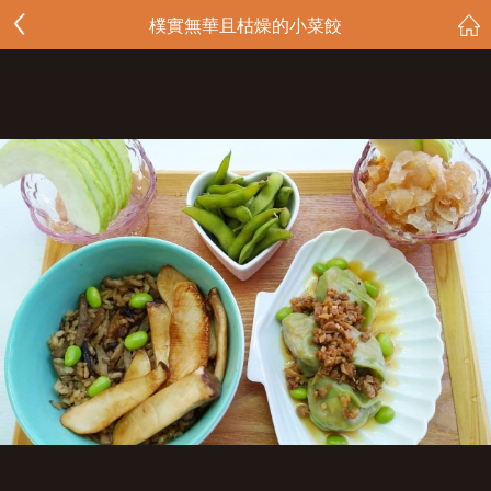
樸實無華且枯燥的小菜餃