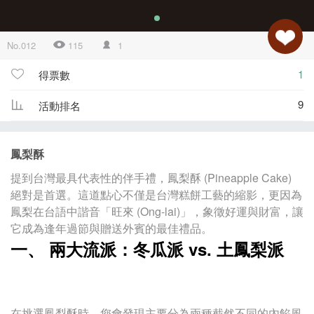
No.012
115
1
1
得票數
9
活動排名
鳳梨酥
提到台灣最具代表性的伴手禮，鳳梨酥 (Pineapple Cake)
絕對是首選。這道點心不僅是台灣糕餅工藝的縮影，更因為
鳳梨在台語中諧音「旺來 (Ong-lai)」，象徵好運與財富，讓
它成為逢年過節與贈送外賓的最佳禮品。
一、 兩大流派：冬瓜派 vs. 土鳳梨派
在挑選鳳梨酥時，您會發現主要分為兩種截然不同的內餡風